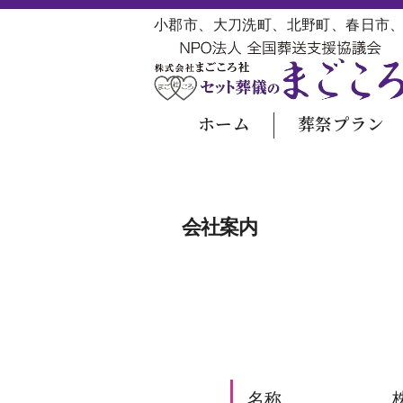
コ
小郡市、大刀洗町、北野町、春日市
ン
テ
ン
ツ
ホーム
葬祭プラン
へ
移
動
会社案内
名称