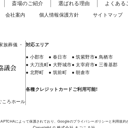
斎場のご紹介
選ばれる理由
よくある
会社案内
個人情報保護方針
サイトマップ
 家族葬儀 ・
対応エリア
● 小郡市
● 春日市
● 筑紫野市
● 鳥栖市
● 大刀洗町
● 大野城市
● 太宰府市
● 三養基郡
協議会
● 北野町
● 筑前町
● 朝倉市
各種クレジットカードご利用可能!
まごころホール
APTCHAによって保護されており、Googleの
プライバシーポリシー
と
利用規約
Copyright © 株式会社 まごころ社