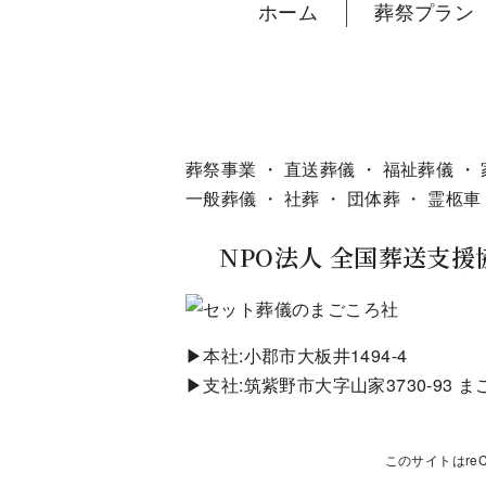
ホーム
葬祭プラン
葬祭事業 ・ 直送葬儀 ・ 福祉葬儀 ・
一般葬儀 ・ 社葬 ・ 団体葬 ・ 霊柩車
NPO法人 全国葬送支援
▶本社:小郡市大板井1494-4
▶支社:筑紫野市大字山家3730-93 
このサイトはreC