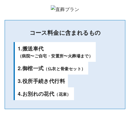
コース料金に含まれるもの
1.搬送車代
（病院〜ご自宅・安置所〜火葬場まで）
2.御棺一式
（仏衣と骨壷セット）
3.役所手続き代行料
4.お別れの花代
（花束）