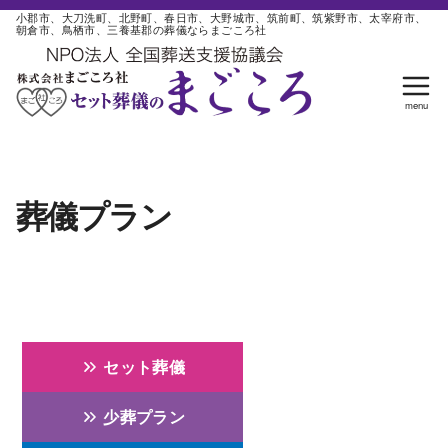
コ
小郡市、大刀洗町、北野町、春日市、大野城市、筑前町、筑紫野市、太宰府市、
朝倉市、鳥栖市、三養基郡の葬儀ならまごころ社
ン
テ
ン
ツ
へ
移
動
葬儀プラン
セット葬儀
少葬プラン