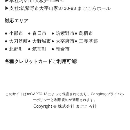
▶本社:小郡市大板井1494-4
▶支社:筑紫野市大字山家3730-93 まごころホール
対応エリア
● 小郡市
● 春日市
● 筑紫野市
● 鳥栖市
● 大刀洗町
● 大野城市
● 太宰府市
● 三養基郡
● 北野町
● 筑前町
● 朝倉市
各種クレジットカードご利用可能!
このサイトはreCAPTCHAによって保護されており、Googleの
プライバシ
ーポリシー
と
利用規約
が適用されます。
Copyright © 株式会社 まごころ社