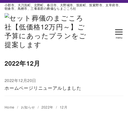
コ
小郡市、大刀洗町、北野町、春日市、大野城市、筑前町、筑紫野市、太宰府市、
朝倉市、鳥栖市、三養基郡の葬儀ならまごころ社
ン
テ
ン
ツ
へ
移
動
2022年12月
2022年12月20日
ホームページリニューアルしました
Home
お知らせ
2022年
12月