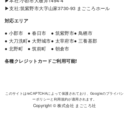
▶本社:小郡市大板井1494-4
▶支社:筑紫野市大字山家3730-93 まごころホール
対応エリア
● 小郡市
● 春日市
● 筑紫野市
● 鳥栖市
● 大刀洗町
● 大野城市
● 太宰府市
● 三養基郡
● 北野町
● 筑前町
● 朝倉市
各種クレジットカードご利用可能!
このサイトはreCAPTCHAによって保護されており、Googleの
プライバシ
ーポリシー
と
利用規約
が適用されます。
Copyright © 株式会社 まごころ社