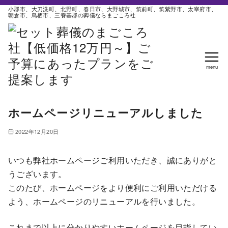
コ
小郡市、大刀洗町、北野町、春日市、大野城市、筑前町、筑紫野市、太宰府市、
朝倉市、鳥栖市、三養基郡の葬儀ならまごころ社
ン
テ
ン
ツ
へ
移
動
ホームページリニューアルしました
2022年12月20日
いつも弊社ホームページご利用いただき、誠にありがと
うございます。
このたび、ホームページをより便利にご利用いただける
よう、ホームページのリニューアルを行いました。
これまで以上に分かりやすいホームページを目指してい