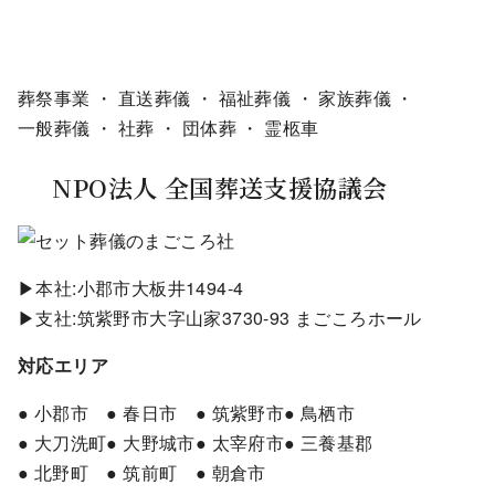
葬祭事業 ・ 直送葬儀 ・ 福祉葬儀 ・ 家族葬儀 ・
一般葬儀 ・ 社葬 ・ 団体葬 ・ 霊柩車
NPO法人 全国葬送支援協議会
▶本社:小郡市大板井1494-4
▶支社:筑紫野市大字山家3730-93 まごころホール
対応エリア
● 小郡市
● 春日市
● 筑紫野市
● 鳥栖市
● 大刀洗町
● 大野城市
● 太宰府市
● 三養基郡
● 北野町
● 筑前町
● 朝倉市